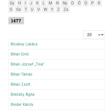
Gy
H
I
J
K
L
M
N
Ny
O
Ó
Ö
P
R
S
Sz
T
U
V
W
Y
Z
Zs
1477
Tételek #
Bicskey Lukács
Bihari Ernő
Bihari József „Tina”
Bihari Tamás
Bihari Zsolt
Biletzky Ágita
Binder Károly