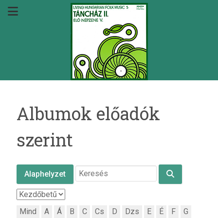
Albumok előadók
szerint
Alaphelyzet
Mind
A
Á
B
C
Cs
D
Dzs
E
É
F
G