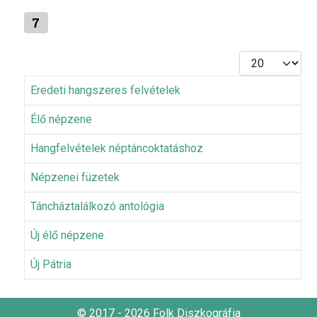
7
Tételek #
Eredeti hangszeres felvételek
Élő népzene
Hangfelvételek néptáncoktatáshoz
Népzenei füzetek
Táncháztalálkozó antológia
Új élő népzene
Új Pátria
© 2017 - 2026 Folk Diszkográfia