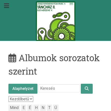
Albumok sorozatok
szerint
Alaphelyzet
Mind
E
É
H
N
T
Ú