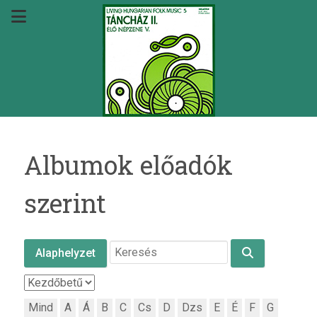
Albumok előadók
szerint
Alaphelyzet
Mind
A
Á
B
C
Cs
D
Dzs
E
É
F
G