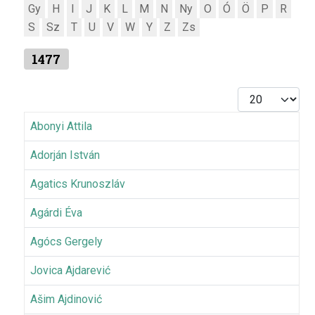
Gy
H
I
J
K
L
M
N
Ny
O
Ó
Ö
P
R
S
Sz
T
U
V
W
Y
Z
Zs
1477
Tételek #
Abonyi Attila
Adorján István
Agatics Krunoszláv
Agárdi Éva
Agócs Gergely
Jovica Ajdarević
Ašim Ajdinović