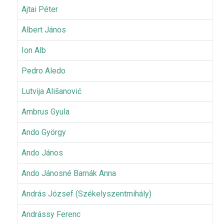
Ajtai Péter
Albert János
Ion Alb
Pedro Aledo
Lutvija Ališanović
Ambrus Gyula
Ando György
Ando János
Ando Jánosné Barnák Anna
András József (Székelyszentmihály)
Andrássy Ferenc