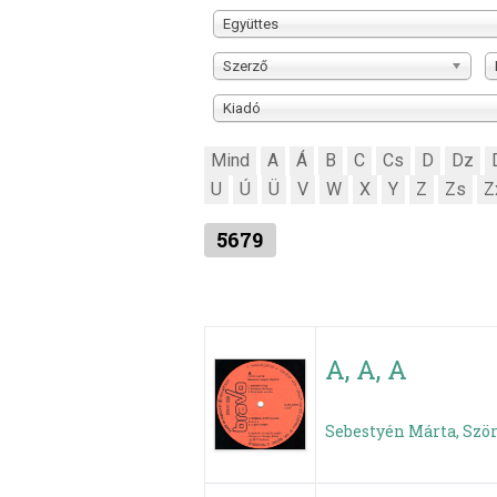
Együttes
Szerző
Kiadó
Mind
A
Á
B
C
Cs
D
Dz
U
Ú
Ü
V
W
X
Y
Z
Zs
Z
5679
A, A, A
Sebestyén Márta, Ször