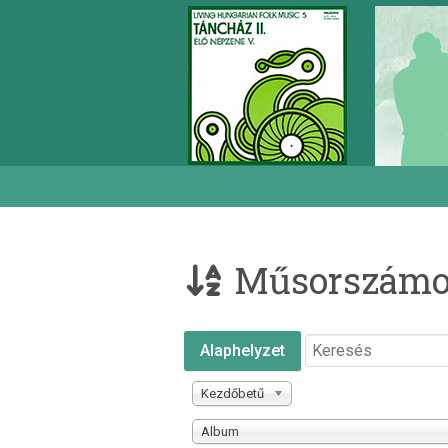
Műsorszámok
Alaphelyzet
Kezdőbetű
Album