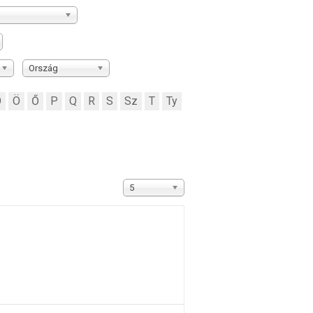
Ország
Ó
Ö
Ő
P
Q
R
S
Sz
T
Ty
Tételek #
5