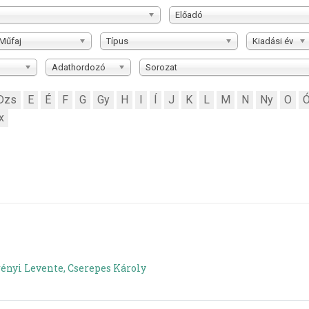
Előadó
Műfaj
Típus
Kiadási év
Adathordozó
Sorozat
Dzs
E
É
F
G
Gy
H
I
Í
J
K
L
M
N
Ny
O
x
ényi Levente, Cserepes Károly