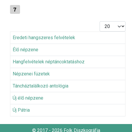
7
Tételek #
Eredeti hangszeres felvételek
Élő népzene
Hangfelvételek néptáncoktatáshoz
Népzenei füzetek
Táncháztalálkozó antológia
Új élő népzene
Új Pátria
© 2017 - 2026 Folk Diszkográfia