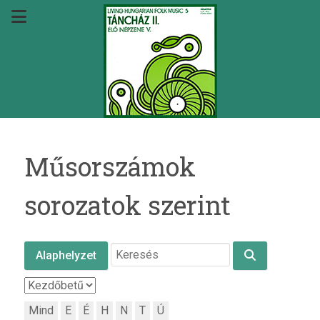
Műsorszámok
sorozatok szerint
Alaphelyzet
Mind
E
É
H
N
T
Ú