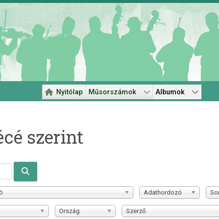
Nyitólap
Műsorszámok
Albumok
cé szerint
ó
Adathordozó
So
Ország
Szerző