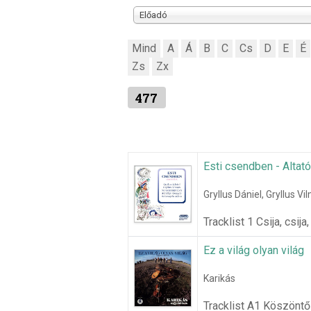
Előadó
Mind
A
Á
B
C
Cs
D
E
É
Zs
Zx
477
Esti csendben - Altat
Gryllus Dániel, Gryllus 
Tracklist 1 Csija, csij
Ez a világ olyan világ
Karikás
Tracklist A1 Köszönt