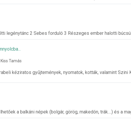
őtti legénytánc 2 Sebes forduló 3 Részeges ember halotti búcsú
yolcba­...
 Kiss Tamás
abeli kéziratos gyűjtemények, nyomatok, kották, valamint Szini K
hetőek a balkáni népek (bolgár, görög, makedón, trák....) és a ma