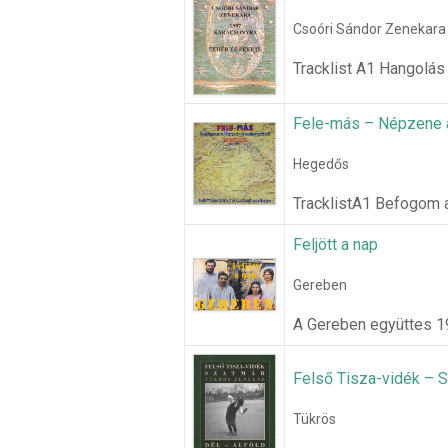
Csoóri Sándor Zenekara
Tracklist A1 Hangolá
Fele-más – Népzene 
Hegedős
TracklistA1 Befogom a
Feljött a nap
Gereben
A Gereben együttes 19
Felső Tisza-vidék – S
Tükrös