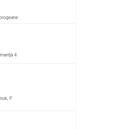
obrogeane
mantjá 4:
amok, P