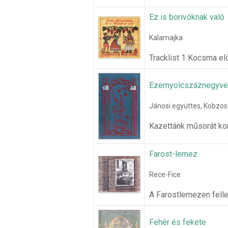
Ez is borivóknak való
Kalamajka
Tracklist 1 Kocsma el
Ezernyolcszáznegyvenn
Jánosi együttes, Kobzos
Kazettánk műsorát kor
Farost-lemez
Rece-Fice
A Farostlemezen fellel
Fehér és fekete