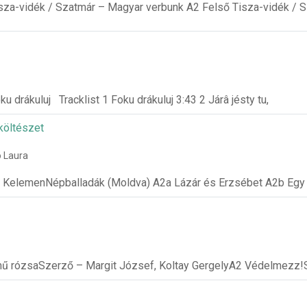
sza-vidék / Szatmár – Magyar verbunk A2 Felső Tisza-vidék / 
u drákuluj Tracklist 1 Foku drákuluj 3:43 2 Járâ jésty tu,
költészet
ó Laura
s KelemenNépballadák (Moldva) A2a Lázár és Erzsébet A2b Egy
mű rózsaSzerző – Margit József, Koltay GergelyA2 Védelmezz