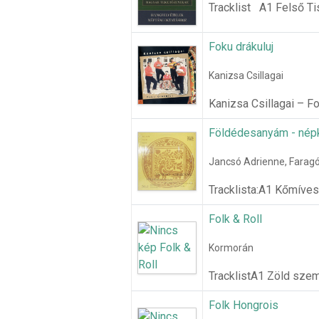
Tracklist A1 Felső Ti
Foku drákuluj
Kanizsa Csillagai
Kanizsa Csillagai – Fok
Földédesanyám - nép
Jancsó Adrienne, Farag
Tracklista:A1 Kőmíve
Folk & Roll
Kormorán
TracklistA1 Zöld sze
Folk Hongrois