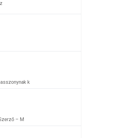
Sz
 asszonynak k
!Szerző – M