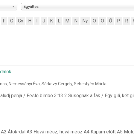
Együttes
F
G
Gy
H
I
J
K
L
M
N
Ny
O
Ö
Ő
P
R
ódalok
Vilmos, Nemessányi Éva, Sárközy Gergely, Sebestyén Márta
a, aludj penja / Feslő bimbó 3:13 2 Susognak a fák / Egy gili, két gi
ő A2 Átok-dal A3 Hová mész, hová mész A4 Kapum előtt A5 Mold