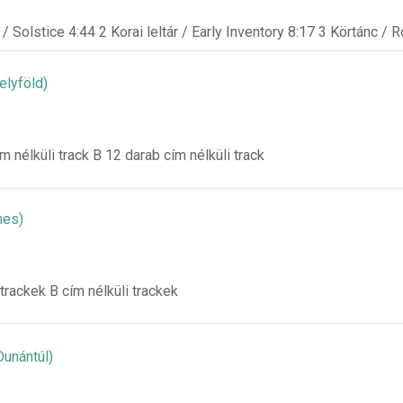
/ Solstice 4:44 2 Korai leltár / Early Inventory 8:17 3 Körtánc / 
elyföld)
m nélküli track B 12 darab cím nélküli track
mes)
 trackek B cím nélküli trackek
Dunántúl)