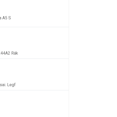
a A5 S
5:44A2 Rák
sai. Legf