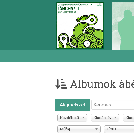
Albumok ábé
Alaphelyzet
Kezdőbetű
Kiadási év
Kiad
Műfaj
Típus