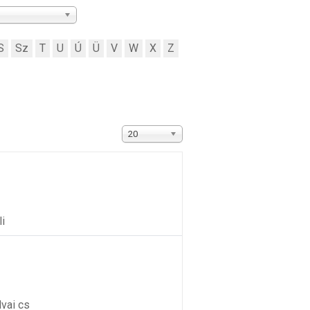
S
Sz
T
U
Ú
Ü
V
W
X
Z
Tételek #
20
li
vai cs