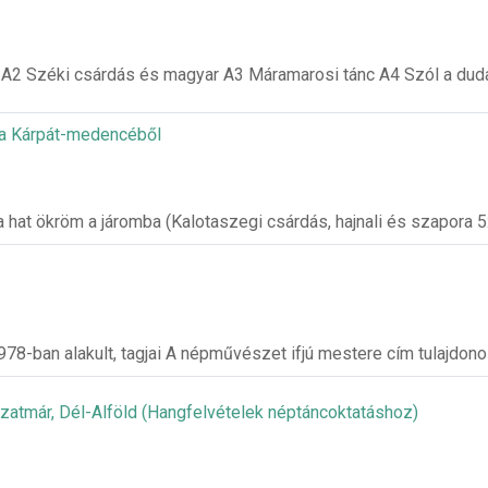
s A2 Széki csárdás és magyar A3 Máramarosi tánc A4 Szól a dud
a Kárpát-medencéből
 hat ökröm a járomba (Kalotaszegi csárdás, hajnali és szapora 
78-ban alakult, tagjai A népművészet ifjú mestere cím tulajdono
zatmár, Dél-Alföld (Hangfelvételek néptáncoktatáshoz)