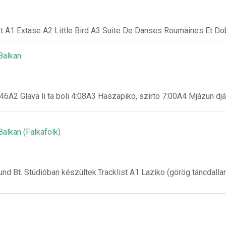
st A1 Extase A2 Little Bird A3 Suite De Danses Roumaines Et D
Balkan
4:46A2 Glava li ta boli 4:08A3 Haszapiko, szirto 7:00A4 Mjázun djá
alkan (Falkafolk)
und Bt. Stúdióban készültek.Tracklist A1 Laziko (görög táncdall