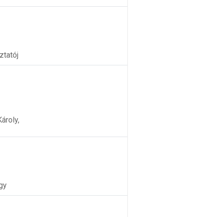
ztatój
ároly,
gy