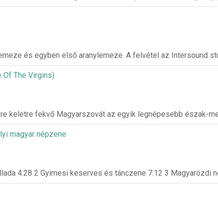
emeze és egyben első aranylemeze. A felvétel az Intersound st
 Of The Virgins)
-re keletre fekvő Magyarszovát az egyik legnépesebb észak-
élyi magyar népzene
allada 4:28 2 Gyimesi keserves és tánczene 7:12 3 Magyarózdi 