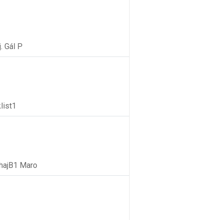
. Gál P
list1
hajB1 Maro