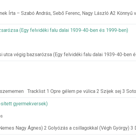
nek Írta – Szabó András, Sebő Ferenc, Nagy László A2 Könnyű 
azsarózsa (Egy felvidéki falu dalai 1939-40-ben és 1999-ben)
si utca végig bazsarózsa (Egy felvidéki falu dalai 1939-40-ben 
zememen Tracklist 1 Opre gélem pe vúlica 2 Szijek sej 3 Soto
sített gyermekversek)
os
(Nemes Nagy Ágnes) 2 Golyózás a csillagokkal (Végh György) 3 