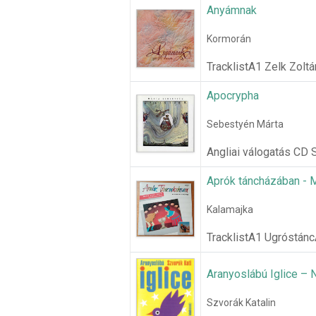
Anyámnak
Kormorán
TracklistA1 Zelk Zoltá
Apocrypha
Sebestyén Márta
Angliai válogatás CD 
Aprók táncházában - 
Kalamajka
TracklistA1 Ugróstán
Aranyoslábú Iglice –
Szvorák Katalin