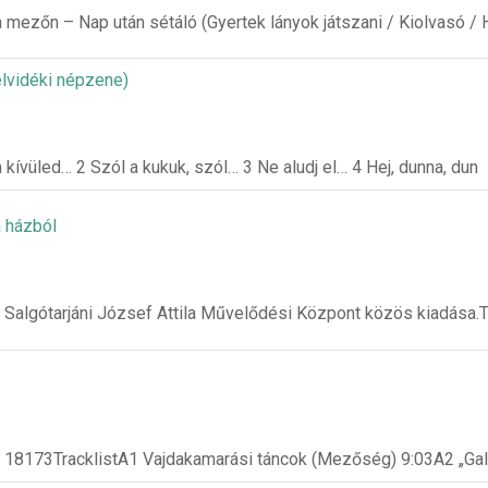
a mezőn – Nap után sétáló (Gyertek lányok játszani / Kiolvasó / 
lvidéki népzene)
 kívüled… 2 Szól a kukuk, szól… 3 Ne aludj el… 4 Hej, dunna, dun
 házból
 Salgótarjáni József Attila Művelődési Központ közös kiadása.T
 18173TracklistA1 Vajdakamarási táncok (Mezőség) 9:03A2 „Gal