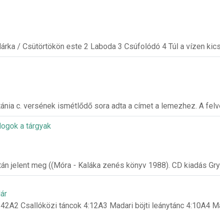
dárka / Csütörtökön este 2 Laboda 3 Csúfolódó 4 Túl a vízen kic
ánia c. versének ismétlődő sora adta a címet a lemezhez. A felv
ogok a tárgyak
tán jelent meg ((Móra - Kaláka zenés könyv 1988). CD kiadás Gry
ár
:42A2 Csallóközi táncok 4:12A3 Madari böjti leánytánc 4:10A4 Ma