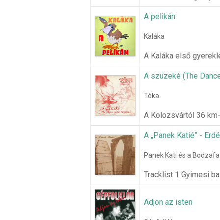
A pelikán
Kaláka
A Kaláka első gyerekl
A szüzeké (The Dance
Téka
A Kolozsvártól 36 km
A „Panek Katié” - Erd
Panek Kati és a Bodzafa
Tracklist 1 Gyimesi b
Adjon az isten