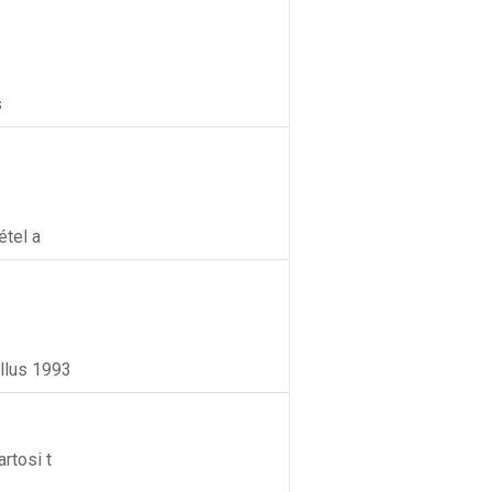
s
étel a
llus 1993
rtosi t