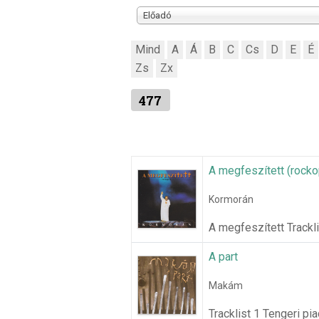
Előadó
Mind
A
Á
B
C
Cs
D
E
É
Zs
Zx
477
A megfeszített (rocko
Kormorán
A megfeszített Trackl
A part
Makám
Tracklist 1 Tengeri pi