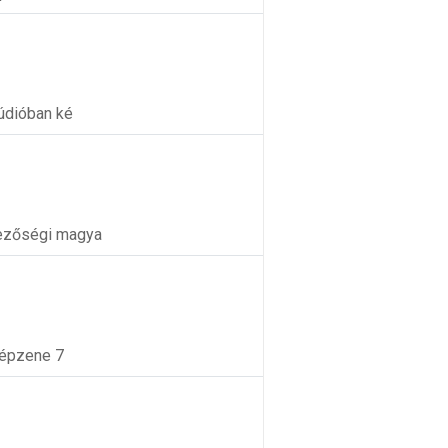
údióban ké
mezőségi magya
népzene 7