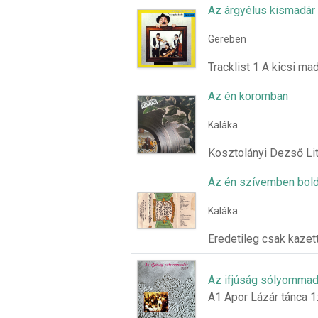
Az árgyélus kismadár
Gereben
Tracklist 1 A kicsi ma
Az én koromban
Kaláka
Kosztolányi Dezső Lit
Az én szívemben bold
Kaláka
Eredetileg csak kazet
Az ifjúság sólyommad
A1 Apor Lázár tánca 1