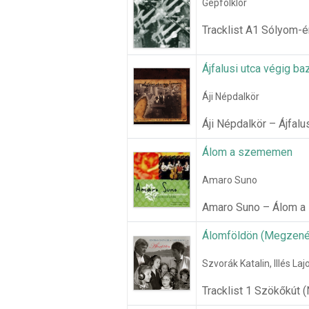
Gépfolklór
Tracklist A1 Sólyom-é
Ájfalusi utca végig b
Áji Népdalkör
Áji Népdalkör – Ájfalu
Álom a szememen
Amaro Suno
Amaro Suno – Álom a s
Álomföldön (Megzené
Szvorák Katalin, Illés Laj
Tracklist 1 Szökőkút 