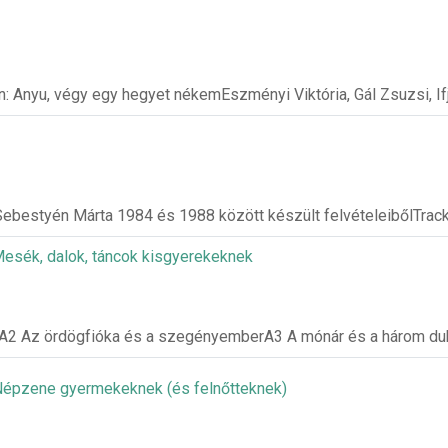
n: Anyu, végy egy hegyet nékemEszményi Viktória, Gál Zsuzsi, Ifj
Sebestyén Márta 1984 és 1988 között készült felvételeibőlTrack
Mesék, dalok, táncok kisgyerekeknek
cA2 Az ördögfióka és a szegényemberA3 A mónár és a három du
 Népzene gyermekeknek (és felnőtteknek)