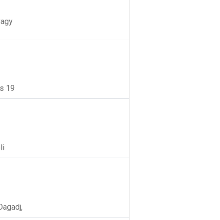
vagy
és 19
li
Dagadj,