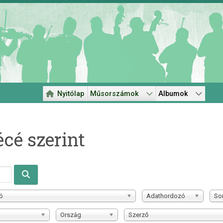
Nyitólap
Műsorszámok
Albumok
cé szerint
ó
Adathordozó
So
Ország
Szerző