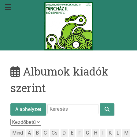
Albumok kiadók
szerint
Alaphelyzet
Mind
A
B
C
Cs
D
E
F
G
H
I
K
L
M