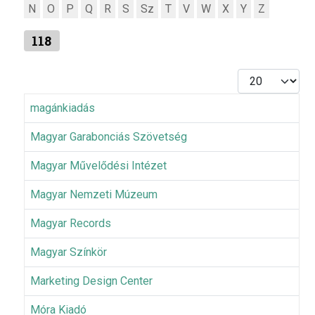
N
O
P
Q
R
S
Sz
T
V
W
X
Y
Z
118
Tételek #
magánkiadás
Magyar Garabonciás Szövetség
Magyar Művelődési Intézet
Magyar Nemzeti Múzeum
Magyar Records
Magyar Színkör
Marketing Design Center
Móra Kiadó