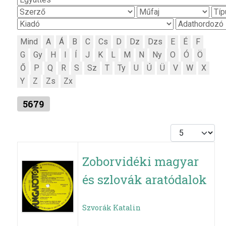
Mind
A
Á
B
C
Cs
D
Dz
Dzs
E
É
F
G
Gy
H
I
Í
J
K
L
M
N
Ny
O
Ó
Ö
Ő
P
Q
R
S
Sz
T
Ty
U
Ú
Ü
V
W
X
Y
Z
Zs
Zx
5679
Tételek #
Zoborvidéki magyar
és szlovák aratódalok
Szvorák Katalin