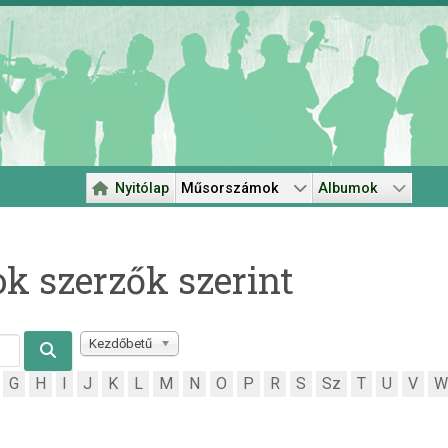
Nyitólap
Műsorszámok
Albumok
 szerzők szerint
Kezdőbetű
G
H
I
J
K
L
M
N
O
P
R
S
Sz
T
U
V
W