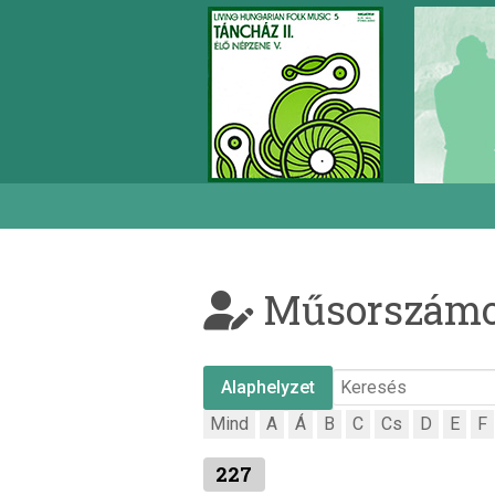
Műsorszámok
Alaphelyzet
Mind
A
Á
B
C
Cs
D
E
F
227