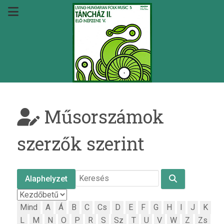
Műsorszámok
szerzők szerint
Alaphelyzet
Mind
A
Á
B
C
Cs
D
E
F
G
H
I
J
K
L
M
N
O
P
R
S
Sz
T
U
V
W
Z
Zs