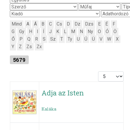
Mind
A
Á
B
C
Cs
D
Dz
Dzs
E
É
F
G
Gy
H
I
Í
J
K
L
M
N
Ny
O
Ó
Ö
Ő
P
Q
R
S
Sz
T
Ty
U
Ú
Ü
V
W
X
Y
Z
Zs
Zx
5679
Tételek #
Adja az Isten
Kaláka