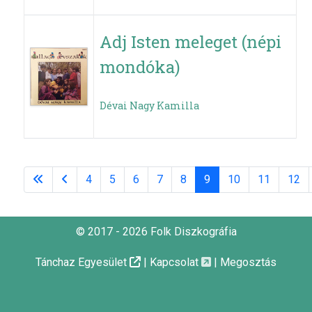
Adj Isten meleget (népi
mondóka)
Dévai Nagy Kamilla
4
5
6
7
8
9
10
11
12
© 2017 - 2026 Folk Diszkográfia
Tánchaz Egyesület
|
Kapcsolat
|
Megosztás