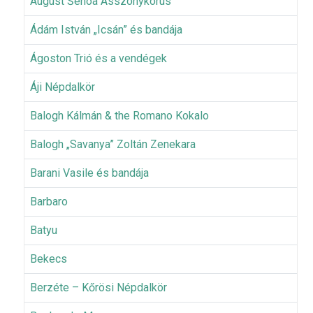
August Šenoa Asszonykórus
Ádám István „Icsán” és bandája
Ágoston Trió és a vendégek
Áji Népdalkör
Balogh Kálmán & the Romano Kokalo
Balogh „Savanya” Zoltán Zenekara
Barani Vasile és bandája
Barbaro
Batyu
Bekecs
Berzéte – Kőrösi Népdalkör