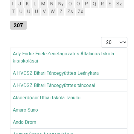
I
J
K
L
M
N
Ny
O
Ö
P
Q
R
S
Sz
T
U
Ú
Ü
V
W
Z
Zs
Zx
207
Tételek #
Ady Endre Ének-Zenetagozatos Általános Iskola
kisiskolásai
A HVDSZ Bihari Táncegyütttes Leánykara
A HVDSZ Bihari Táncegyütttes táncosai
Alsóerdősor Utcai Iskola Tanulói
Amaro Suno
Ando Drom