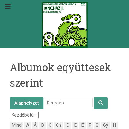
Albumok együttesek
szerint
Alaphelyzet
Mind
A
Á
B
C
Cs
D
E
É
F
G
Gy
H