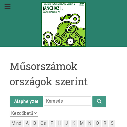
Műsorszámok
országok szerint
Alaphelyzet
Mind
A
B
Cs
F
H
J
K
M
N
O
R
S