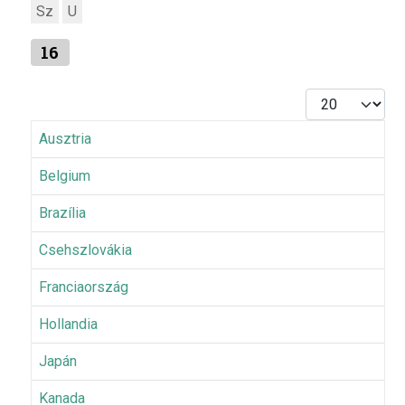
Sz
U
16
Tételek #
Ausztria
Belgium
Brazília
Csehszlovákia
Franciaország
Hollandia
Japán
Kanada