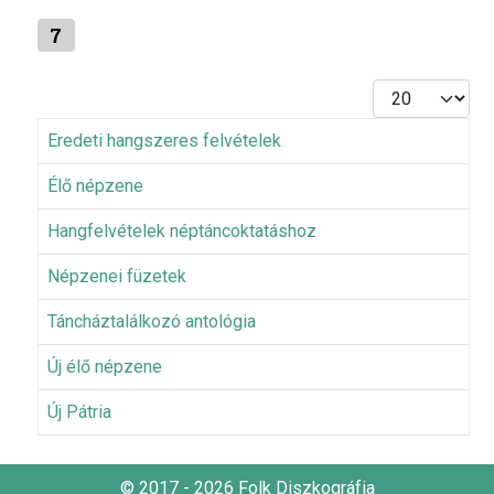
7
Tételek #
Eredeti hangszeres felvételek
Élő népzene
Hangfelvételek néptáncoktatáshoz
Népzenei füzetek
Táncháztalálkozó antológia
Új élő népzene
Új Pátria
© 2017 - 2026 Folk Diszkográfia