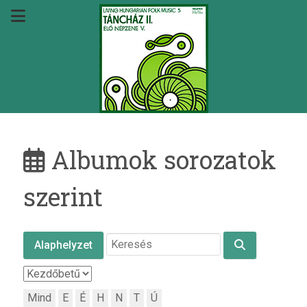
Albumok sorozatok
szerint
Alaphelyzet
Mind
E
É
H
N
T
Ú