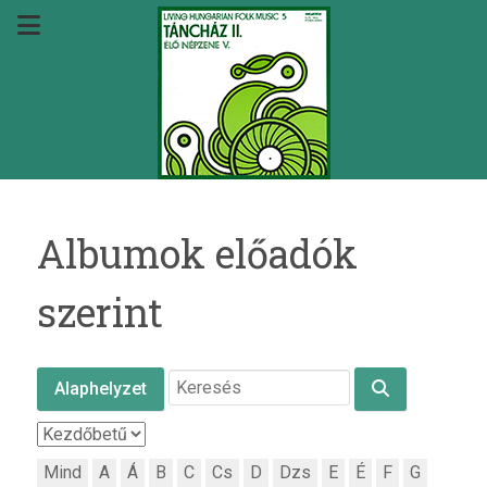
Albumok előadók
szerint
Alaphelyzet
Mind
A
Á
B
C
Cs
D
Dzs
E
É
F
G