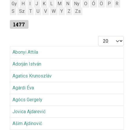
Gy
H
I
J
K
L
M
N
Ny
O
Ó
Ö
P
R
S
Sz
T
U
V
W
Y
Z
Zs
1477
Tételek #
Abonyi Attila
Adorján István
Agatics Krunoszláv
Agárdi Éva
Agócs Gergely
Jovica Ajdarević
Ašim Ajdinović