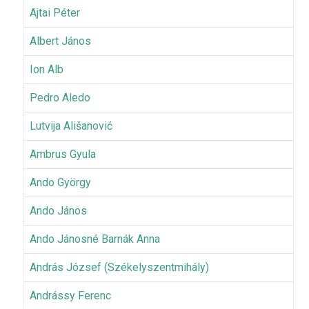
Ajtai Péter
Albert János
Ion Alb
Pedro Aledo
Lutvija Ališanović
Ambrus Gyula
Ando György
Ando János
Ando Jánosné Barnák Anna
András József (Székelyszentmihály)
Andrássy Ferenc