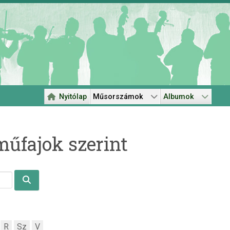
Nyitólap
Műsorszámok
Albumok
űfajok szerint
R
Sz
V