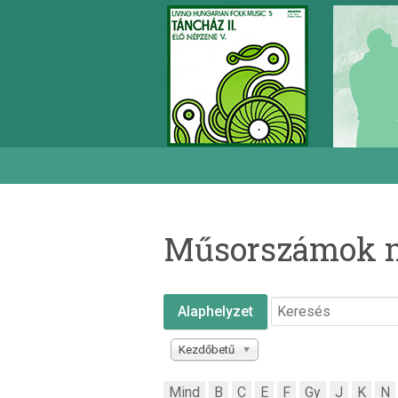
Műsorszámok m
Alaphelyzet
Kezdőbetű
Mind
B
C
E
F
Gy
J
K
N