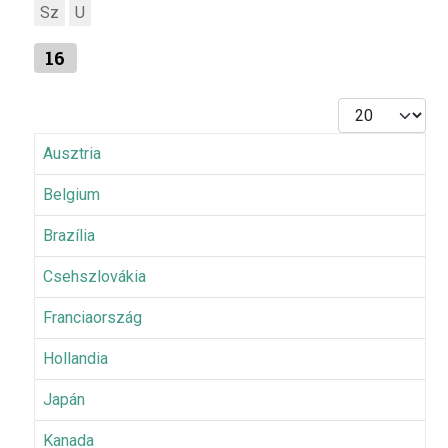
Sz
U
16
Tételek #
Ausztria
Belgium
Brazília
Csehszlovákia
Franciaország
Hollandia
Japán
Kanada