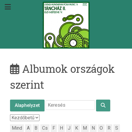
Albumok országok
szerint
Alaphelyzet
Mind
A
B
Cs
F
H
J
K
M
N
O
R
S