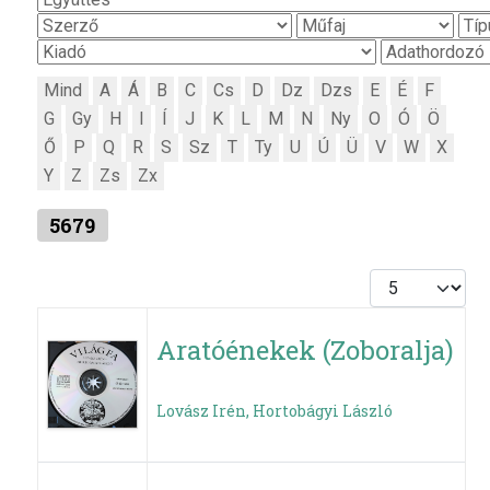
Mind
A
Á
B
C
Cs
D
Dz
Dzs
E
É
F
G
Gy
H
I
Í
J
K
L
M
N
Ny
O
Ó
Ö
Ő
P
Q
R
S
Sz
T
Ty
U
Ú
Ü
V
W
X
Y
Z
Zs
Zx
5679
Tételek #
Aratóénekek (Zoboralja)
Lovász Irén, Hortobágyi László