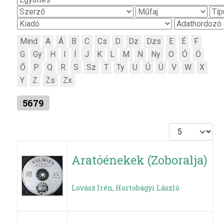
Mind
A
Á
B
C
Cs
D
Dz
Dzs
E
É
F
G
Gy
H
I
Í
J
K
L
M
N
Ny
O
Ó
Ö
Ő
P
Q
R
S
Sz
T
Ty
U
Ú
Ü
V
W
X
Y
Z
Zs
Zx
5679
Tételek #
Aratóénekek (Zoboralja)
Lovász Irén, Hortobágyi László