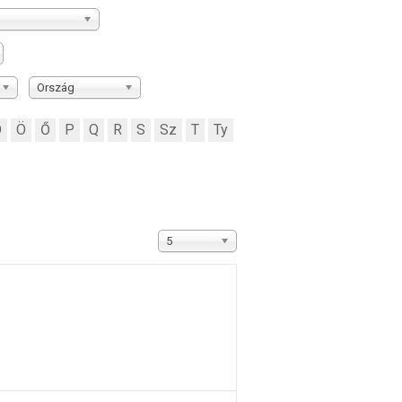
Ország
Ó
Ö
Ő
P
Q
R
S
Sz
T
Ty
Tételek #
5