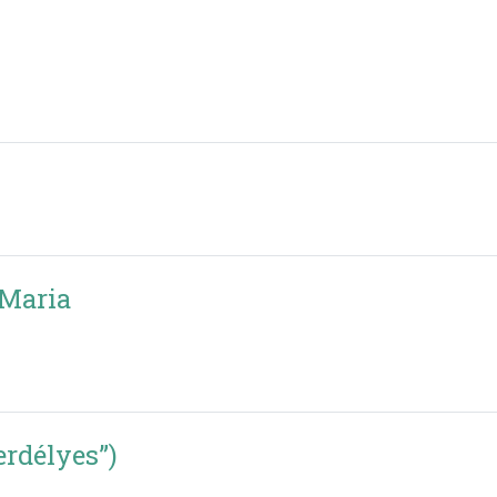
 Maria
erdélyes”)