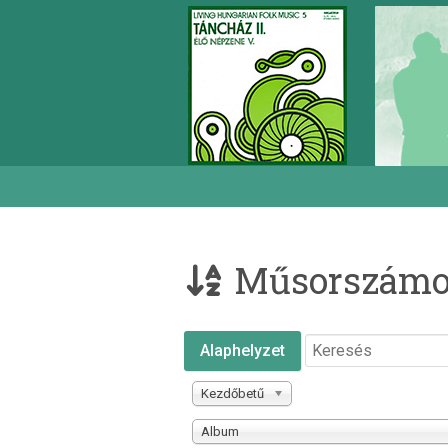
Műsorszámok
Alaphelyzet
Kezdőbetű
Album