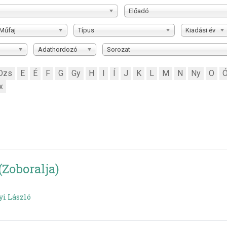
Előadó
Műfaj
Típus
Kiadási év
Adathordozó
Sorozat
Dzs
E
É
F
G
Gy
H
I
Í
J
K
L
M
N
Ny
O
x
Zoboralja)
yi László