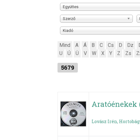
Együttes
Szerző
Kiadó
Mind
A
Á
B
C
Cs
D
Dz
U
Ú
Ü
V
W
X
Y
Z
Zs
Z
5679
Aratóénekek (
Lovász Irén, Hortobág